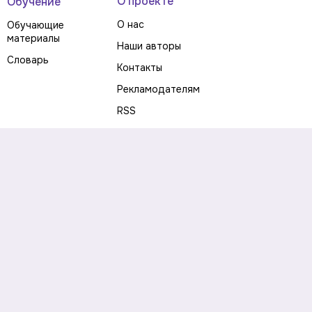
О проекте
Обучение
О нас
Обучающие
материалы
Наши авторы
Словарь
Контакты
Рекламодателям
RSS
Предупреждение о рисках
Политика конфиденциальности
Пользовательское соглашение
Соглашение об использовании файлов cookie
Правила написания комментариев и отзывов
Правила использования материалов сайта
Согласие на обработку персональных данных
Публичная оферта