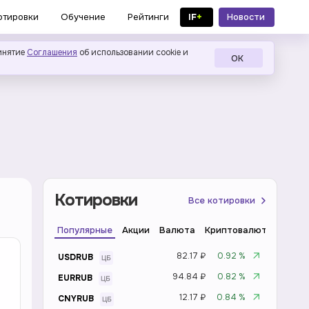
IF
+
Новости
отировки
Обучение
Рейтинги
в MAX
инятие
Соглашения
об использовании cookie и
ОК
Котировки
Все котировки
Популярные
Акции
Валюта
Криптовалюта
Инде
82.17 ₽
0.92 %
USDRUB
94.84 ₽
0.82 %
EURRUB
12.17 ₽
0.84 %
CNYRUB