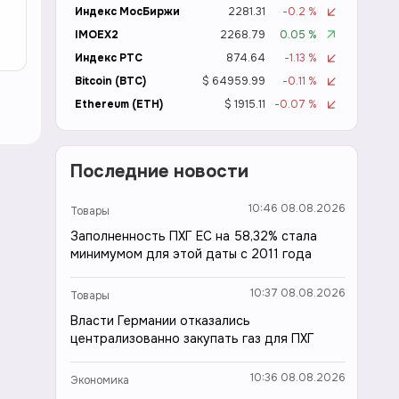
Индекс МосБиржи
2281.31
-0.2 %
IMOEX2
2268.79
0.05 %
Индекс РТС
874.64
-1.13 %
Bitcoin (BTC)
$ 64959.99
-0.11 %
Ethereum (ETH)
$ 1915.11
-0.07 %
Последние новости
10:46 08.08.2026
Товары
Заполненность ПХГ ЕС на 58,32% стала
минимумом для этой даты с 2011 года
10:37 08.08.2026
Товары
Власти Германии отказались
централизованно закупать газ для ПХГ
10:36 08.08.2026
Экономика