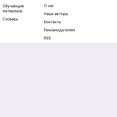
О нас
Обучающие
материалы
Наши авторы
Словарь
Контакты
Рекламодателям
RSS
Предупреждение о рисках
Политика конфиденциальности
Пользовательское соглашение
Соглашение об использовании файлов cookie
Правила написания комментариев и отзывов
Правила использования материалов сайта
Согласие на обработку персональных данных
Публичная оферта