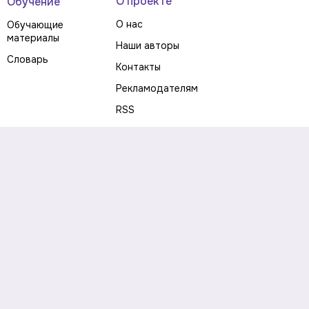
О проекте
Обучение
О нас
Обучающие
материалы
Наши авторы
Словарь
Контакты
Рекламодателям
RSS
Предупреждение о рисках
Политика конфиденциальности
Пользовательское соглашение
Соглашение об использовании файлов cookie
Правила написания комментариев и отзывов
Правила использования материалов сайта
Согласие на обработку персональных данных
Публичная оферта