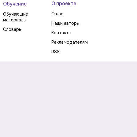
О проекте
Обучение
О нас
Обучающие
материалы
Наши авторы
Словарь
Контакты
Рекламодателям
RSS
Предупреждение о рисках
Политика конфиденциальности
Пользовательское соглашение
Соглашение об использовании файлов cookie
Правила написания комментариев и отзывов
Правила использования материалов сайта
Согласие на обработку персональных данных
Публичная оферта