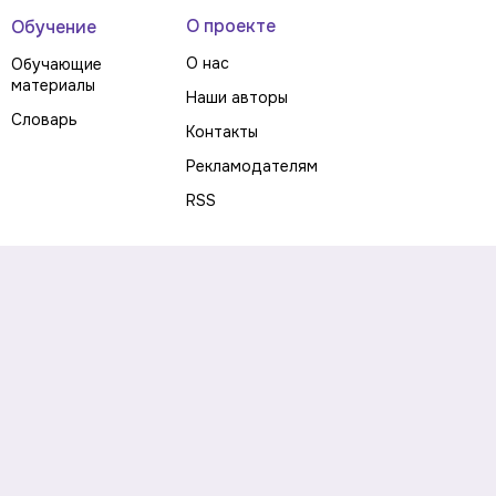
О проекте
Обучение
О нас
Обучающие
материалы
Наши авторы
Словарь
Контакты
Рекламодателям
RSS
Предупреждение о рисках
Политика конфиденциальности
Пользовательское соглашение
Соглашение об использовании файлов cookie
Правила написания комментариев и отзывов
Правила использования материалов сайта
Согласие на обработку персональных данных
Публичная оферта