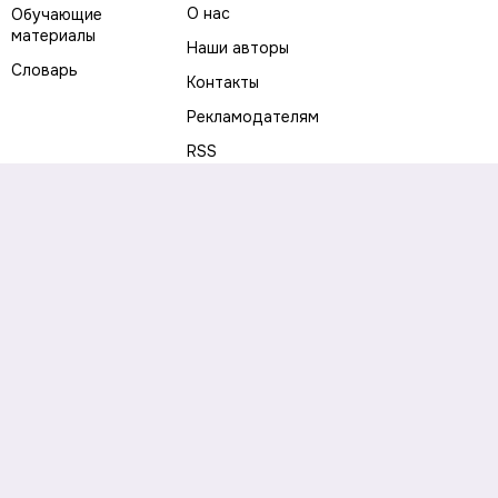
О нас
Обучающие
материалы
Наши авторы
Словарь
Контакты
Рекламодателям
RSS
Предупреждение о рисках
Политика конфиденциальности
Пользовательское соглашение
Соглашение об использовании файлов cookie
Правила написания комментариев и отзывов
Правила использования материалов сайта
Согласие на обработку персональных данных
Публичная оферта