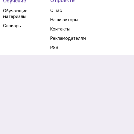
О проекте
Обучение
О нас
Обучающие
материалы
Наши авторы
Словарь
Контакты
Рекламодателям
RSS
Предупреждение о рисках
Политика конфиденциальности
Пользовательское соглашение
Соглашение об использовании файлов cookie
Правила написания комментариев и отзывов
Правила использования материалов сайта
Согласие на обработку персональных данных
Публичная оферта