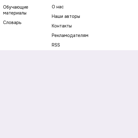
О нас
Обучающие
материалы
Наши авторы
Словарь
Контакты
Рекламодателям
RSS
Предупреждение о рисках
Политика конфиденциальности
Пользовательское соглашение
Соглашение об использовании файлов cookie
Правила написания комментариев и отзывов
Правила использования материалов сайта
Согласие на обработку персональных данных
Публичная оферта