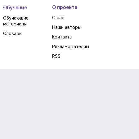
О проекте
Обучение
О нас
Обучающие
материалы
Наши авторы
Словарь
Контакты
Рекламодателям
RSS
Предупреждение о рисках
Политика конфиденциальности
Пользовательское соглашение
Соглашение об использовании файлов cookie
Правила написания комментариев и отзывов
Правила использования материалов сайта
Согласие на обработку персональных данных
Публичная оферта