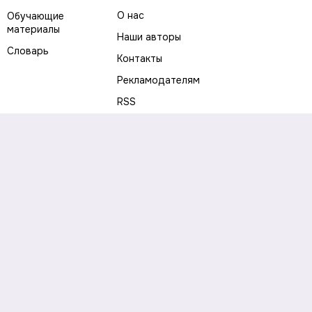
О нас
Обучающие
материалы
Наши авторы
Словарь
Контакты
Рекламодателям
RSS
Предупреждение о рисках
Политика конфиденциальности
Пользовательское соглашение
Соглашение об использовании файлов cookie
Правила написания комментариев и отзывов
Правила использования материалов сайта
Согласие на обработку персональных данных
Публичная оферта