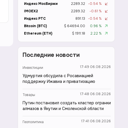
Индекс МосБиржи
2289.32
-0.54 %
IMOEX2
2289.32
-0.61 %
Индекс РТС
891.13
-0.54 %
Bitcoin (BTC)
$ 64694.00
0.96 %
Ethereum (ETH)
$ 1911.18
2.22 %
Последние новости
17:49 06.08.2026
Инвестиции
Удмуртия обсудила с Росавиацией
поддержку Ижавиа и приватизацию
17:48 06.08.2026
Товары
Путин постановил создать кластер огранки
алмазов в Якутии и Смоленской области
17:41 06.08.2026
Геополитика