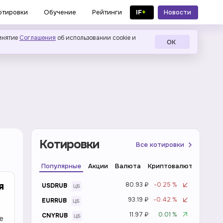
IF
+
Новости
отировки
Обучение
Рейтинги
в MAX
инятие
Соглашения
об использовании cookie и
ОК
Котировки
Все котировки
Популярные
Акции
Валюта
Криптовалюта
Инде
я
80.93 ₽
-0.25 %
USDRUB
93.19 ₽
-0.42 %
EURRUB
11.97 ₽
0.01 %
CNYRUB
е