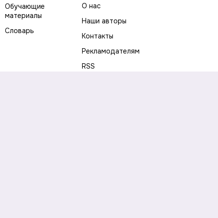
О нас
Обучающие
материалы
Наши авторы
Словарь
Контакты
Рекламодателям
RSS
Предупреждение о рисках
Политика конфиденциальности
Пользовательское соглашение
Соглашение об использовании файлов cookie
Правила написания комментариев и отзывов
Правила использования материалов сайта
Согласие на обработку персональных данных
Публичная оферта