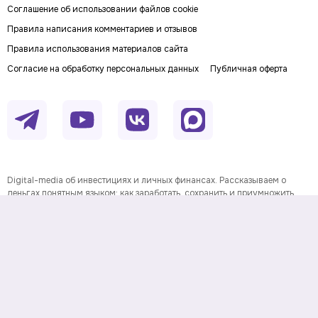
Соглашение об использовании файлов cookie
Правила написания комментариев и отзывов
Правила использования материалов сайта
Согласие на обработку персональных данных
Публичная оферта
Digital-media об инвестициях и личных финансах. Рассказываем о
деньгах понятным языком: как заработать, сохранить и приумножить
личный капитал. Последние новости, прогнозы и инвестидеи, советы по
финансовой грамотности и полезные сервисы.
На информационном ресурсе применяются
рекомендательные технологии
Данные предоставлены Twelve
Информация о товарном знаке
Data.
© Investfuture.ru 2011-
2026
. All rights reserved.