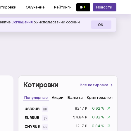
IF
+
Новости
отировки
Обучение
Рейтинги
в MAX
инятие
Соглашения
об использовании cookie и
ОК
Котировки
Все котировки
Популярные
Акции
Валюта
Криптовалюта
Инде
82.17 ₽
0.92 %
USDRUB
94.84 ₽
0.82 %
EURRUB
12.17 ₽
0.84 %
CNYRUB