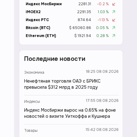
Индекс МосБиржи
2281.31
-0.2 %
IMOEX2
2291.35
1.03 %
Индекс РТС
874.64
-1.13 %
Bitcoin (BTC)
$ 65060.86
0.05 %
Ethereum (ETH)
$ 1921.94
0.28 %
Последние новости
18:25 08.08.2026
Экономика
Ненефтяная торговля ОАЭ с БРИКС
превысила $312 млрд в 2025 году
17:55 08.08.2026
Индексы
Индекс Мосбиржи вырос на 0,65% на фоне
новостей о визите Уиткоффа и Кушнера
15:42 08.08.2026
Товары