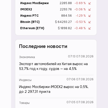
Индекс МосБиржи
2285.88
-0.69 %
IMOEX2
2293.76
-0.06 %
Индекс РТС
884.56
-1.29 %
Bitcoin (BTC)
$ 64293.27
-0.53 %
Ethereum (ETH)
$ 1898.82
-0.48 %
Последние новости
07:13 07.08.2026
Экономика
Экспорт автомобилей из Китая вырос на
53,7% год к году, судов — на 4,5%
07:06 07.08.2026
Индексы
Индекс Мосбиржи iMOEX2 вырос на 0,5%,
до 2 297,31 пункта
07:05 07.08.2026
Товары