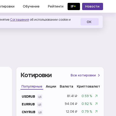
IF
+
Новости
отировки
Обучение
Рейтинги
в MAX
инятие
Соглашения
об использовании cookie и
ОК
Котировки
Все котировки
Популярные
Акции
Валюта
Криптовалюта
Инде
81.41 ₽
0.59 %
USDRUB
94.06 ₽
0.92 %
EURRUB
12.06 ₽
0.79 %
CNYRUB