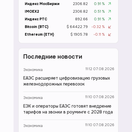
Индекс МосБиржи
2306.82
0.91 %
IMOEX2
2306.82
0.51 %
Индекс РТС
892.66
0.91 %
Bitcoin (BTC)
$ 64422.79
-0.32 %
Ethereum (ETH)
$ 1905.78
-0.11 %
Последние новости
11:12 07.08.2026
Экономика
ЕАЭС расширяет цифровизацию грузовых
железнодорожных перевозок
11:10 07.08.2026
Экономика
ЕЭК и операторы ЕАЭС готовят внедрение
тарифов на звонки в роуминге с 2028 года
11:10 07.08.2026
Экономика