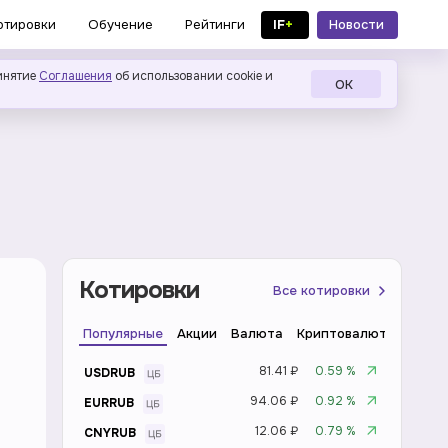
IF
+
Новости
отировки
Обучение
Рейтинги
в MAX
инятие
Соглашения
об использовании cookie и
ОК
Котировки
Все котировки
Популярные
Акции
Валюта
Криптовалюта
Инде
81.41 ₽
0.59 %
USDRUB
94.06 ₽
0.92 %
EURRUB
12.06 ₽
0.79 %
CNYRUB