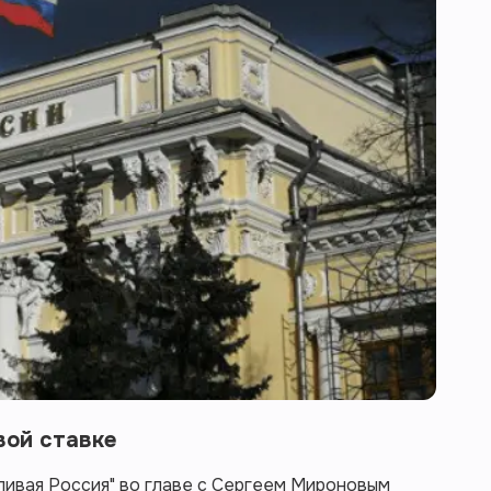
вой ставке
ливая Россия" во главе с Сергеем Мироновым