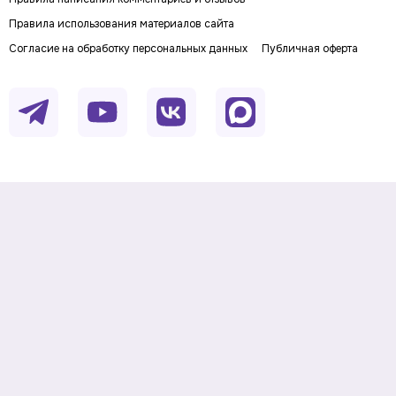
Правила использования материалов сайта
Согласие на обработку персональных данных
Публичная оферта
Digital-media об инвестициях и личных финансах. Рассказываем о
деньгах понятным языком: как заработать, сохранить и приумножить
личный капитал. Последние новости, прогнозы и инвестидеи, советы по
финансовой грамотности и полезные сервисы.
На информационном ресурсе применяются
рекомендательные технологии
Данные предоставлены Twelve
Информация о товарном знаке
Data.
© Investfuture.ru 2011-
2026
. All rights reserved.