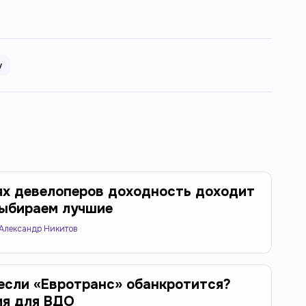
у
ях девелоперов доходность доходит
выбираем лучшие
Александр Никитов
 если «Евротранс» обанкротится?
ия для ВДО