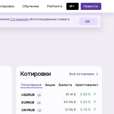
IF
+
Новости
отировки
Обучение
Рейтинги
в MAX
инятие
Соглашения
об использовании cookie и
ОК
Котировки
Все котировки
Популярные
Акции
Валюта
Криптовалюта
Инде
81.41 ₽
0.59 %
USDRUB
94.06 ₽
0.92 %
EURRUB
12.06 ₽
0.79 %
CNYRUB