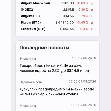
Индекс МосБиржи
2285.88
-0.69 %
IMOEX2
2295.11
-0.36 %
Индекс РТС
884.56
-1.29 %
Bitcoin (BTC)
$ 64340.00
-0.45 %
Ethereum (ETH)
$ 1901.55
-0.33 %
Последние новости
06:10 07.08.2026
Экономика
Товарооборот Китая и США за семь
месяцев вырос на 2,3%, до $344,9 млрд
06:05 07.08.2026
Недвижимость
Хуснуллин предупредил о снижении ввода
жилья без мер и снижения ставки
06:05 07.08.2026
Экономика