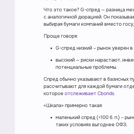
Что это такое? G-спред — разница м
с аналогичной дюрацией. Он показыва
выбирая бумаги компаний вместо госу
Проще говоря:
G-спред низкий – рынок уверен в
высокий — риски нарастают, инв
потенциальные проблемы.
Cпред обычно указывают в базисных пунк
рассчитывают для каждой бумаги отдел
которое
отслеживает Cbonds.
«Шкала» примерно такая:
маленький спред (<100 б. п.) – р
таких условиях выгоднее ОФЗ;