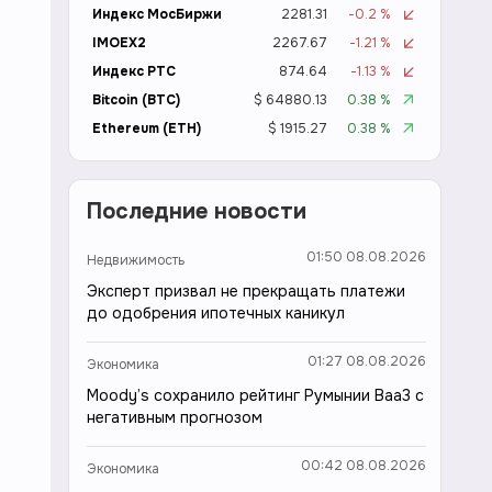
Индекс МосБиржи
2281.31
-0.2 %
IMOEX2
2267.67
-1.21 %
Индекс РТС
874.64
-1.13 %
Bitcoin (BTC)
$ 64880.13
0.38 %
Ethereum (ETH)
$ 1915.27
0.38 %
Последние новости
01:50 08.08.2026
Недвижимость
Эксперт призвал не прекращать платежи
до одобрения ипотечных каникул
01:27 08.08.2026
Экономика
Moody’s сохранило рейтинг Румынии Baa3 с
негативным прогнозом
00:42 08.08.2026
Экономика