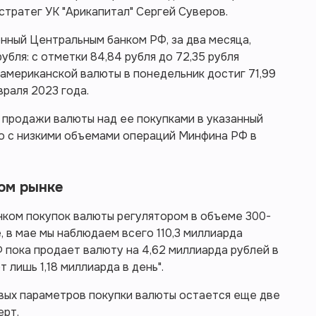
тратег УК "Арикапитал" Сергей Суверов.
нный Центральным банком РФ, за два месяца,
рубля: с отметки 84,84 рубля до 72,35 рубля
с американской валюты в понедельник достиг 71,99
враля 2023 года.
 продажи валюты над ее покупками в указанный
но с низкими объемами операций Минфина РФ в
ом рынке
нком покупок валюты регулятором в объеме 300-
, в мае мы наблюдаем всего 110,3 миллиарда
РФ пока продает валюту на 4,62 миллиарда рублей в
 лишь 1,18 миллиарда в день".
ых параметров покупки валюты остается еще две
ерт.