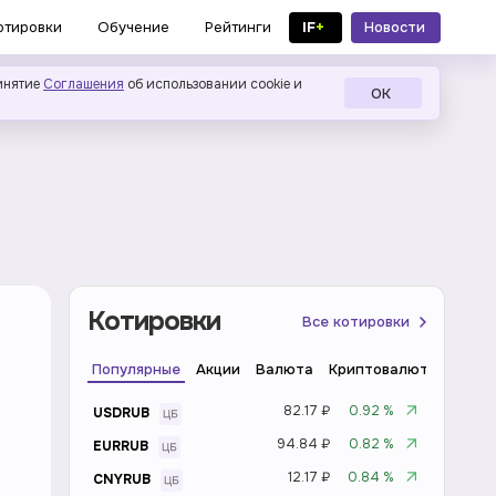
IF
+
Новости
отировки
Обучение
Рейтинги
в MAX
инятие
Соглашения
об использовании cookie и
ОК
Котировки
Все котировки
Популярные
Акции
Валюта
Криптовалюта
Инде
82.17 ₽
0.92 %
USDRUB
94.84 ₽
0.82 %
EURRUB
12.17 ₽
0.84 %
CNYRUB