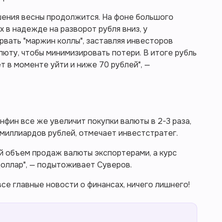
шения весны продолжится. На фоне большого
х в надежде на разворот рубля вниз, у
рвать "маржин коллы", заставляя инвесторов
люту, чтобы минимизировать потери. В итоге рубль
т в моменте уйти и ниже 70 рублей", —
нфин все же увеличит покупки валюты в 2-3 раза,
 миллиардов рублей, отмечает инвестстратег.
й объем продаж валюты экспортерами, а курс
доллар", — подытоживает Суверов.
се главные новости о финансах, ничего лишнего!