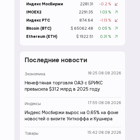
Индекс МосБиржи
2281.31
-0.2 %
IMOEX2
2291.35
1.03 %
Индекс РТС
874.64
-1.13 %
Bitcoin (BTC)
$ 65062.48
0.05 %
Ethereum (ETH)
$ 1922.51
0.31 %
Последние новости
18:25 08.08.2026
Экономика
Ненефтяная торговля ОАЭ с БРИКС
превысила $312 млрд в 2025 году
17:55 08.08.2026
Индексы
Индекс Мосбиржи вырос на 0,65% на фоне
новостей о визите Уиткоффа и Кушнера
15:42 08.08.2026
Товары