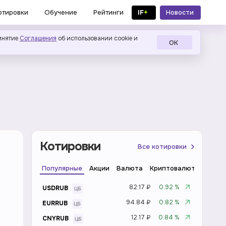
IF
+
Новости
отировки
Обучение
Рейтинги
в MAX
инятие
Соглашения
об использовании cookie и
ОК
Котировки
Все котировки
Популярные
Акции
Валюта
Криптовалюта
Инде
82.17 ₽
0.92 %
USDRUB
94.84 ₽
0.82 %
EURRUB
12.17 ₽
0.84 %
CNYRUB