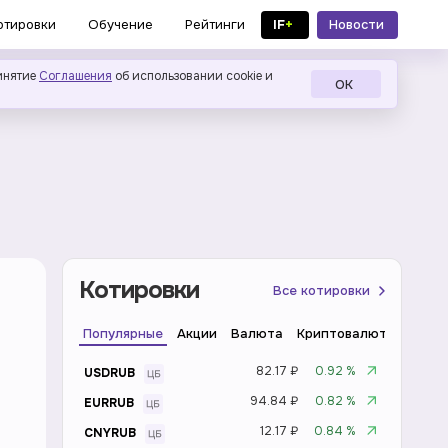
IF
+
Новости
отировки
Обучение
Рейтинги
в MAX
инятие
Соглашения
об использовании cookie и
ОК
Котировки
Все котировки
Популярные
Акции
Валюта
Криптовалюта
Инде
82.17 ₽
0.92 %
USDRUB
94.84 ₽
0.82 %
EURRUB
12.17 ₽
0.84 %
CNYRUB