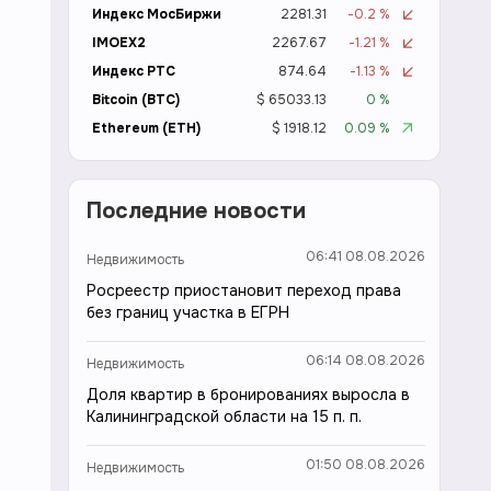
Индекс МосБиржи
2281.31
-0.2 %
IMOEX2
2267.67
-1.21 %
Индекс РТС
874.64
-1.13 %
Bitcoin (BTC)
$ 65033.13
0 %
Ethereum (ETH)
$ 1918.12
0.09 %
Последние новости
06:41 08.08.2026
Недвижимость
Росреестр приостановит переход права
без границ участка в ЕГРН
06:14 08.08.2026
Недвижимость
Доля квартир в бронированиях выросла в
Калининградской области на 15 п. п.
01:50 08.08.2026
Недвижимость