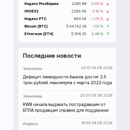
Индекс МосБиржи
2285.88
-0.69 %
IMOEX2
2289.46
-0.61 %
Индекс РТС
884.56
-1.29 %
Bitcoin (BTC)
$ 64742.38
1.03 %
Ethereum (ETH)
$ 1916.35
2.48 %
Последние новости
20:10 06.08.2026
Экономика
Дефицит ликвидности банков достиг 2,5
трлн рублей, максимума с марта 2022 года
20:03 06.08.2026
Экономика
RWB начала выдавать пострадавшим от
БПЛА продавцам справки для поддержки
19:59 06.08.2026
Индексы