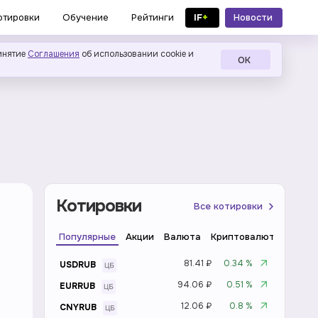
IF
+
Новости
отировки
Обучение
Рейтинги
в MAX
инятие
Соглашения
об использовании cookie и
ОК
Котировки
Все котировки
Популярные
Акции
Валюта
Криптовалюта
Инде
81.41 ₽
0.34 %
USDRUB
94.06 ₽
0.51 %
EURRUB
12.06 ₽
0.8 %
CNYRUB