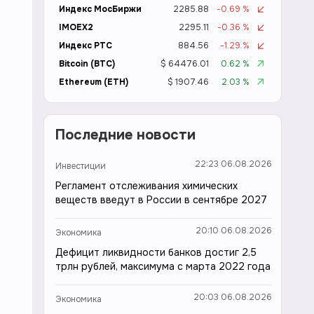
Индекс МосБиржи
2285.88
-0.69 %
IMOEX2
2295.11
-0.36 %
Индекс РТС
884.56
-1.29 %
Bitcoin (BTC)
$ 64476.01
0.62 %
Ethereum (ETH)
$ 1907.46
2.03 %
Последние новости
22:23 06.08.2026
Инвестиции
Регламент отслеживания химических
веществ введут в России в сентябре 2027
20:10 06.08.2026
Экономика
Дефицит ликвидности банков достиг 2,5
трлн рублей, максимума с марта 2022 года
20:03 06.08.2026
Экономика