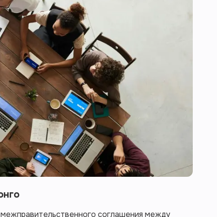
онго
и межправительственного соглашения между