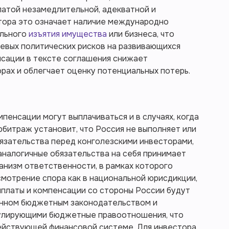
латой незамедлительной, адекватной и
тора это означает наличие международно
ольного
изъятия имущества
или бизнеса, что
евых политических рисков на развивающихся
нсации в тексте соглашения снижает
рах и облегчает оценку потенциальных потерь.
пенсации могут выплачиваться и в случаях, когда
битраж установит, что Россия не выполняет или
зательства перед конголезскими инвесторами,
аналогичные обязательства на себя принимает
анизм ответственности, в рамках которого
мотрение спора как в национальной юрисдикции,
ыплаты и компенсации со стороны России будут
енном бюджетным законодательством и
гулирующими бюджетные правоотношения, что
ействующей финансовой системе. Для инвестора