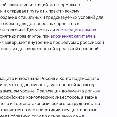
ной защите инвестиций, что формально
н и открывает путь к их практическому
оздание стабильных и предсказуемых условий для
но важно для долгосрочных проектов в
и торговле. Для частных и
институциональных
онятных правил игры при
вложениях капитала
в
ция завершает внутренние процедуры с российской
тических договоренностей к реальной правовой
защите инвестиций Россия и Конго подписали 16
виле, что подчеркивает двусторонний характер
на высшем уровне. Реализация документа должна
российских и конголезских инвесторов, а также
ного и торгово-экономического сотрудничества
траняется на все инвестиции, осуществленные
ь имеет обратную силу по отношению к уже