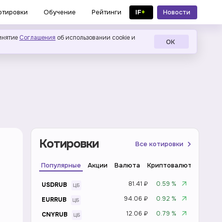
IF
+
Новости
отировки
Обучение
Рейтинги
в MAX
инятие
Соглашения
об использовании cookie и
ОК
Котировки
Все котировки
Популярные
Акции
Валюта
Криптовалюта
Инде
81.41 ₽
0.59 %
USDRUB
94.06 ₽
0.92 %
EURRUB
12.06 ₽
0.79 %
CNYRUB