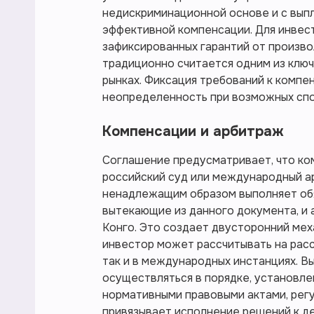
недискриминационной основе и с вып
эффективной компенсации. Для инвес
зафиксированных гарантий от произв
традиционно считается одним из ключ
рынках. Фиксация требований к компе
неопределенность при возможных спо
Компенсации и арбитраж
Соглашение предусматривает, что ком
российский суд или международный ар
ненадлежащим образом выполняет обя
вытекающие из данного документа, и 
Конго. Это создает двусторонний мех
инвестор может рассчитывать на расс
так и в международных инстанциях. В
осуществляться в порядке, установл
нормативными правовыми актами, ре
привязывает исполнение решений к д