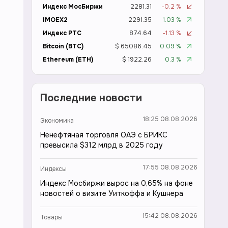
Индекс МосБиржи
2281.31
-0.2 %
IMOEX2
2291.35
1.03 %
Индекс РТС
874.64
-1.13 %
Bitcoin (BTC)
$ 65086.45
0.09 %
Ethereum (ETH)
$ 1922.26
0.3 %
Последние новости
18:25 08.08.2026
Экономика
Ненефтяная торговля ОАЭ с БРИКС
превысила $312 млрд в 2025 году
17:55 08.08.2026
Индексы
Индекс Мосбиржи вырос на 0,65% на фоне
новостей о визите Уиткоффа и Кушнера
15:42 08.08.2026
Товары