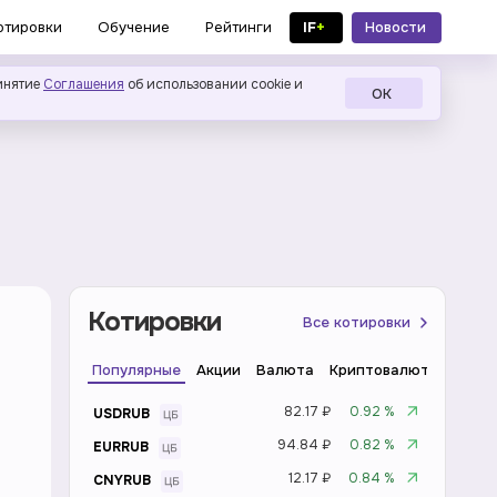
IF
+
Новости
отировки
Обучение
Рейтинги
в MAX
инятие
Соглашения
об использовании cookie и
ОК
Котировки
Все котировки
Популярные
Акции
Валюта
Криптовалюта
Инде
82.17 ₽
0.92 %
USDRUB
94.84 ₽
0.82 %
EURRUB
12.17 ₽
0.84 %
CNYRUB