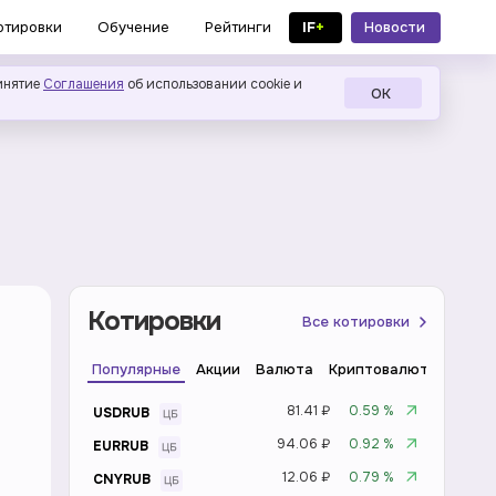
IF
+
Новости
отировки
Обучение
Рейтинги
в MAX
инятие
Соглашения
об использовании cookie и
ОК
Котировки
Все котировки
Популярные
Акции
Валюта
Криптовалюта
Инде
81.41 ₽
0.59 %
USDRUB
94.06 ₽
0.92 %
EURRUB
12.06 ₽
0.79 %
CNYRUB