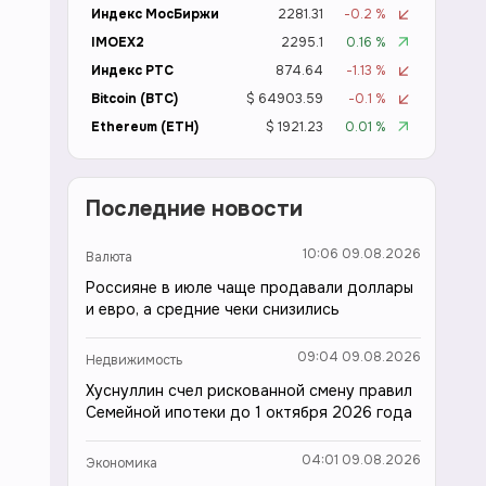
Индекс МосБиржи
2281.31
-0.2 %
IMOEX2
2295.1
0.16 %
Индекс РТС
874.64
-1.13 %
Bitcoin (BTC)
$ 64903.59
-0.1 %
Ethereum (ETH)
$ 1921.23
0.01 %
Последние новости
10:06 09.08.2026
Валюта
Россияне в июле чаще продавали доллары
и евро, а средние чеки снизились
09:04 09.08.2026
Недвижимость
Хуснуллин счел рискованной смену правил
Семейной ипотеки до 1 октября 2026 года
04:01 09.08.2026
Экономика