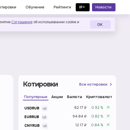
IF
+
Новости
отировки
Обучение
Рейтинги
в MAX
инятие
Соглашения
об использовании cookie и
ОК
Котировки
Все котировки
Популярные
Акции
Валюта
Криптовалюта
Инде
82.17 ₽
0.92 %
USDRUB
94.84 ₽
0.82 %
EURRUB
12.17 ₽
0.84 %
CNYRUB