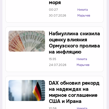
моря
00:27
Никита
30.07.2026
Марычев
Набиуллина снизила
оценку влияния
Ормузского пролива
на инфляцию
15:35
Никита
24.07.2026
Марычев
DAX обновил рекорд
на надеждах на
мирное соглашение
США и Ирана
10:56
Никита