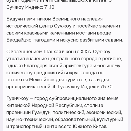
будет одним из пяти самых высоких в Китае. 5.
Сучжоу Индекс: 71.10
Будучи памятником Всемирного наследия,
исторический центр Сучжоу и посейчас знаменит
своими красивыми каменными мостами вроде
Баодайцяо, пагодами и искусно разбитыми садами.
С возвышением Шанхая в конце XIX в. Сучжоу
утратил значение центрального города в регионе,
однако благодаря своей архитектуре и большому
количеству предприятий вокруг города он
остается Меккой как для туристов, так и для
предпринимателей. 4. Гуанчжоу Индекс: 75.70
Гуанчжоу — город субпровинциального значения
Китайской Народной Республики, столица
провинции Гуандун, политический, экономический,
научно-технический, образовательный, культурный
и транспортный центр всего Южного Китая.