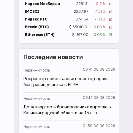
Индекс МосБиржи
2281.31
-0.2 %
IMOEX2
2267.67
-1.21 %
Индекс РТС
874.64
-1.13 %
Bitcoin (BTC)
$ 65010.01
-0.03 %
Ethereum (ETH)
$ 1917.00
0.03 %
Последние новости
06:41 08.08.2026
Недвижимость
Росреестр приостановит переход права
без границ участка в ЕГРН
06:14 08.08.2026
Недвижимость
Доля квартир в бронированиях выросла в
Калининградской области на 15 п. п.
01:50 08.08.2026
Недвижимость