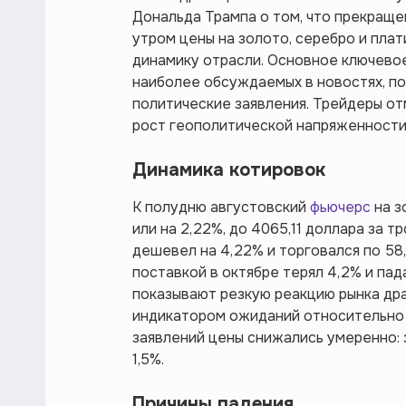
Дональда Трампа о том, что прекраще
утром цены на золото, серебро и плат
динамику отрасли. Основное ключевое
наиболее обсуждаемых в новостях, п
политические заявления. Трейдеры от
рост геополитической напряженности,
Динамика котировок
К полудню августовский
фьючерс
на з
или на 2,22%, до 4065,11 доллара за 
дешевел на 4,22% и торговался по 58,
поставкой в октябре терял 4,2% и пад
показывают резкую реакцию рынка др
индикатором ожиданий относительно 
заявлений цены снижались умеренно: з
1,5%.
Причины падения