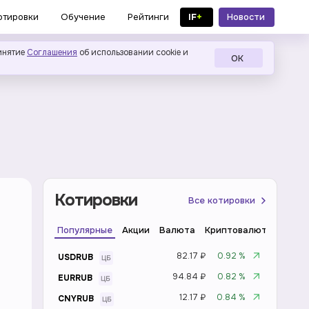
IF
+
Новости
отировки
Обучение
Рейтинги
в MAX
инятие
Соглашения
об использовании cookie и
ОК
Котировки
Все котировки
Популярные
Акции
Валюта
Криптовалюта
Инде
82.17 ₽
0.92 %
USDRUB
94.84 ₽
0.82 %
EURRUB
12.17 ₽
0.84 %
CNYRUB