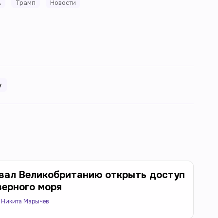
А
Трамп
Новости
у
вал Великобританию открыть доступ
верного моря
Никита Марычев