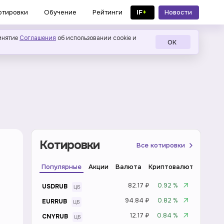
IF
+
Новости
отировки
Обучение
Рейтинги
в MAX
инятие
Соглашения
об использовании cookie и
ОК
Котировки
Все котировки
Популярные
Акции
Валюта
Криптовалюта
Инде
82.17 ₽
0.92 %
USDRUB
94.84 ₽
0.82 %
EURRUB
12.17 ₽
0.84 %
CNYRUB