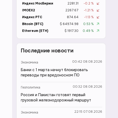
Индекс МосБиржи
2281.31
-0.2 %
IMOEX2
2267.67
-1.21 %
Индекс РТС
874.64
-1.13 %
Bitcoin (BTC)
$ 64974.98
0.53 %
Ethereum (ETH)
$ 1917.30
0.49 %
Последние новости
00:42 08.08.2026
Экономика
Банки с 1 марта начнут блокировать
переводы при вредоносном ПО
00:32 08.08.2026
Геополитика
Россия и Пакистан готовят первый
грузовой железнодорожный маршрут
22:15 07.08.2026
Экономика