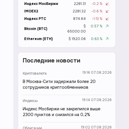
Индекс МосБиржи
2281.31
-0.2 %
IMOEX2
2281.32
-0.6 %
Индекс РТС
874.64
-1.13 %
$
0.57 %
Bitcoin (BTC)
65000.00
Ethereum (ETH)
$ 1920.06
0.63 %
Последние новости
19:16 07.08.2026
Криптовалюта
В Москва-Сити задержали более 20
сотрудников криптообменников
19:14 07.08.2026
Индексы
Индекс Мосбиржи не закрепился выше
2300 пунктов и снизился на 0,2%
19:02 07.08.2026
Облигации