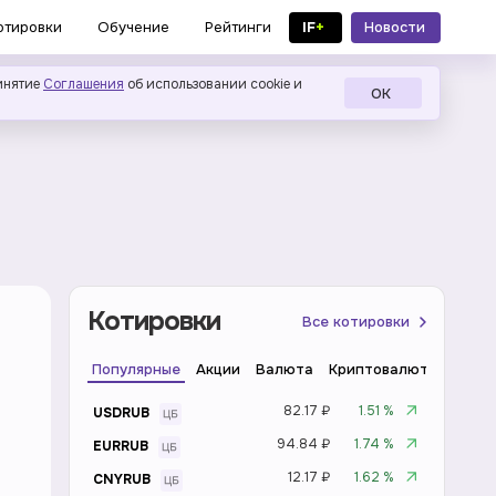
IF
+
Новости
отировки
Обучение
Рейтинги
в MAX
инятие
Соглашения
об использовании cookie и
ОК
Котировки
Все котировки
Популярные
Акции
Валюта
Криптовалюта
Инде
82.17 ₽
1.51 %
USDRUB
94.84 ₽
1.74 %
EURRUB
12.17 ₽
1.62 %
CNYRUB