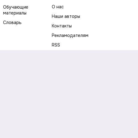
О нас
Обучающие
материалы
Наши авторы
Словарь
Контакты
Рекламодателям
RSS
Предупреждение о рисках
Политика конфиденциальности
Пользовательское соглашение
Соглашение об использовании файлов cookie
Правила написания комментариев и отзывов
Правила использования материалов сайта
Согласие на обработку персональных данных
Публичная оферта