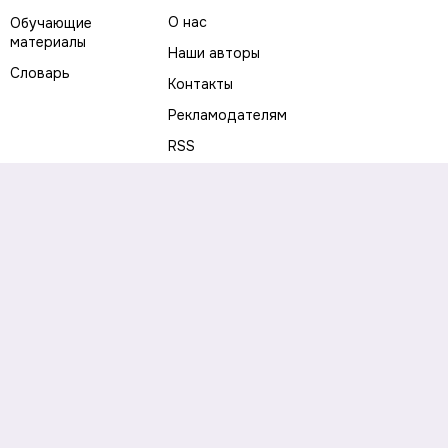
О нас
Обучающие
материалы
Наши авторы
Словарь
Контакты
Рекламодателям
RSS
Предупреждение о рисках
Политика конфиденциальности
Пользовательское соглашение
Соглашение об использовании файлов cookie
Правила написания комментариев и отзывов
Правила использования материалов сайта
Согласие на обработку персональных данных
Публичная оферта