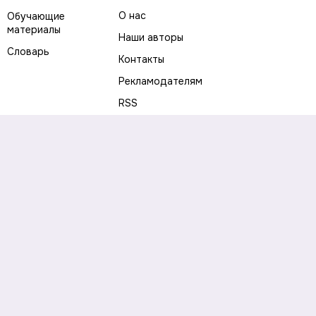
О нас
Обучающие
материалы
Наши авторы
Словарь
Контакты
Рекламодателям
RSS
Предупреждение о рисках
Политика конфиденциальности
Пользовательское соглашение
Соглашение об использовании файлов cookie
Правила написания комментариев и отзывов
Правила использования материалов сайта
Согласие на обработку персональных данных
Публичная оферта