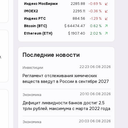
Индекс МосБиржи
2285.88
-0.69 %
IMOEX2
2295.11
-0.36 %
Индекс РТС
884.56
-1.29 %
Bitcoin (BTC)
$ 64474.47
0.62 %
Ethereum (ETH)
$ 1907.40
2.02 %
Последние новости
.
22:23 06.08.2026
Инвестиции
Регламент отслеживания химических
веществ введут в России в сентябре 2027
20:10 06.08.2026
Экономика
Дефицит ликвидности банков достиг 2,5
трлн рублей, максимума с марта 2022 года
20:03 06.08.2026
Экономика