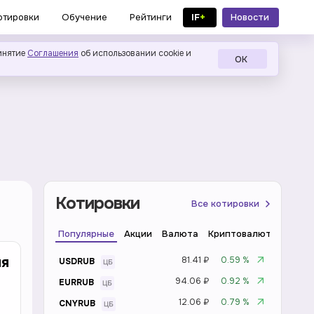
IF
+
Новости
отировки
Обучение
Рейтинги
в MAX
инятие
Соглашения
об использовании cookie и
ОК
Котировки
Все котировки
Популярные
Акции
Валюта
Криптовалюта
Инде
ля
81.41 ₽
0.59 %
USDRUB
94.06 ₽
0.92 %
EURRUB
12.06 ₽
0.79 %
CNYRUB