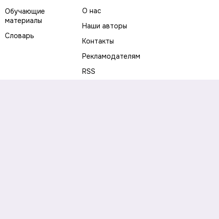
О нас
Обучающие
материалы
Наши авторы
Словарь
Контакты
Рекламодателям
RSS
Предупреждение о рисках
Политика конфиденциальности
Пользовательское соглашение
Соглашение об использовании файлов cookie
Правила написания комментариев и отзывов
Правила использования материалов сайта
Согласие на обработку персональных данных
Публичная оферта