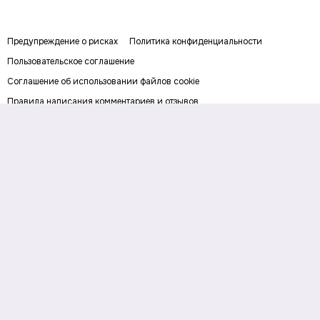
Предупреждение о рисках
Политика конфиденциальности
Пользовательское соглашение
Соглашение об использовании файлов cookie
Правила написания комментариев и отзывов
Правила использования материалов сайта
Согласие на обработку персональных данных
Публичная оферта
Digital-media об инвестициях и личных финансах. Рассказываем о
деньгах понятным языком: как заработать, сохранить и приумножить
личный капитал. Последние новости, прогнозы и инвестидеи, советы по
финансовой грамотности и полезные сервисы.
На информационном ресурсе применяются