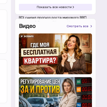
Показать все новости
13:08 07.08.2026
Экономика
BDI снизил прогноз роста мирового ВВП
почти на 0,5 п.п. до 3% из-за Ирана
Видео
Смотреть все