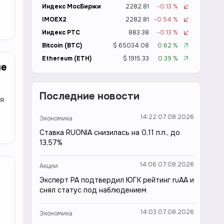
Индекс МосБиржи
2282.81
-0.13 %
IMOEX2
2282.81
-0.54 %
Индекс РТС
883.38
-0.13 %
Bitcoin (BTC)
$ 65034.08
0.62 %
Ethereum (ETH)
$ 1915.33
0.39 %
не
Последние новости
ия
14:22 07.08.2026
Экономика
Ставка RUONIA снизилась на 0,11 п.п., до
13,57%
14:06 07.08.2026
Акции
Эксперт РА подтвердил ЮГК рейтинг ruAA и
снял статус под наблюдением
14:03 07.08.2026
Экономика