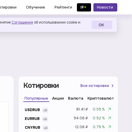
IF
+
Новости
отировки
Обучение
Рейтинги
в MAX
инятие
Соглашения
об использовании cookie и
ОК
Котировки
Все котировки
Популярные
Акции
Валюта
Криптовалюта
Инде
81.41 ₽
0.59 %
USDRUB
94.06 ₽
0.92 %
EURRUB
12.06 ₽
0.79 %
CNYRUB