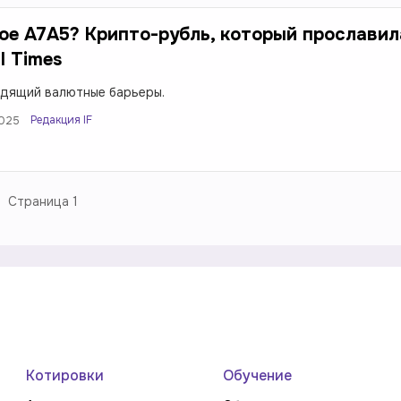
ое A7A5? Крипто-рубль, который прославил
l Times
одящий валютные барьеры.
Редакция IF
2025
Страница
1
Котировки
Обучение