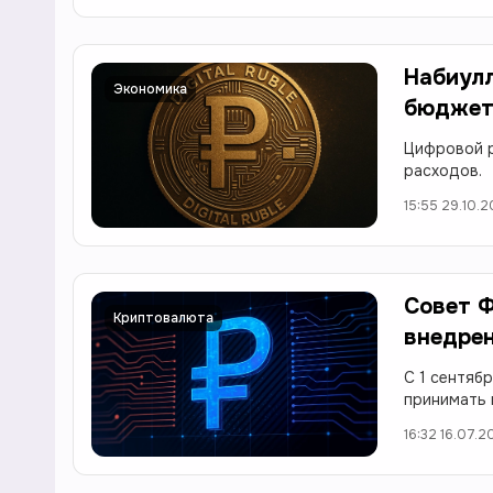
Набиулл
Экономика
бюджет
Цифровой р
расходов.
15:55 29.10.
Совет Ф
Криптовалюта
внедрен
С 1 сентяб
принимать 
16:32 16.07.