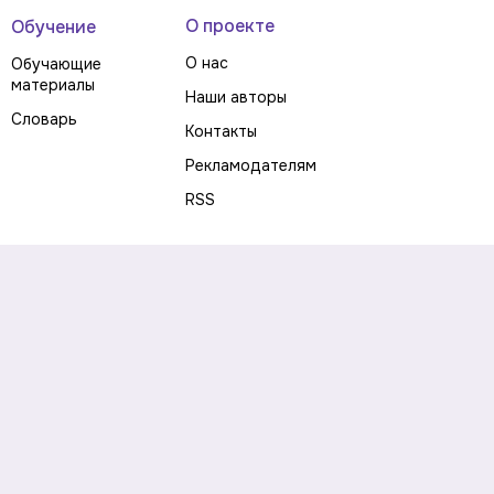
О проекте
Обучение
О нас
Обучающие
материалы
Наши авторы
Словарь
Контакты
Рекламодателям
RSS
Предупреждение о рисках
Политика конфиденциальности
Пользовательское соглашение
Соглашение об использовании файлов cookie
Правила написания комментариев и отзывов
Правила использования материалов сайта
Согласие на обработку персональных данных
Публичная оферта