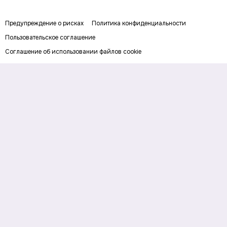
Предупреждение о рисках
Политика конфиденциальности
Пользовательское соглашение
Соглашение об использовании файлов cookie
Правила написания комментариев и отзывов
Правила использования материалов сайта
Согласие на обработку персональных данных
Публичная оферта
Digital-media об инвестициях и личных финансах. Рассказываем о
деньгах понятным языком: как заработать, сохранить и приумножить
личный капитал. Последние новости, прогнозы и инвестидеи, советы по
финансовой грамотности и полезные сервисы.
На информационном ресурсе применяются
рекомендательные технологии