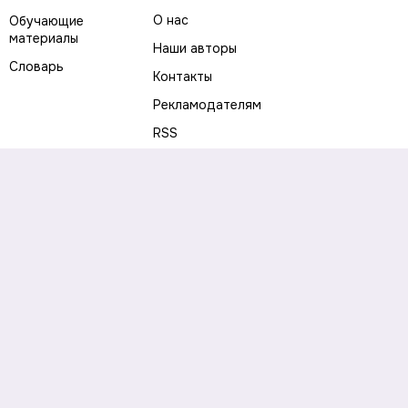
О нас
Обучающие
материалы
Наши авторы
Словарь
Контакты
Рекламодателям
RSS
Предупреждение о рисках
Политика конфиденциальности
Пользовательское соглашение
Соглашение об использовании файлов cookie
Правила написания комментариев и отзывов
Правила использования материалов сайта
Согласие на обработку персональных данных
Публичная оферта