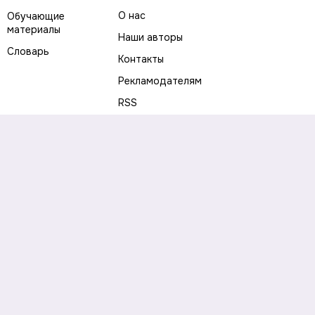
О нас
Обучающие
материалы
Наши авторы
Словарь
Контакты
Рекламодателям
RSS
Предупреждение о рисках
Политика конфиденциальности
Пользовательское соглашение
Соглашение об использовании файлов cookie
Правила написания комментариев и отзывов
Правила использования материалов сайта
Согласие на обработку персональных данных
Публичная оферта