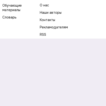
О нас
Обучающие
материалы
Наши авторы
Словарь
Контакты
Рекламодателям
RSS
Предупреждение о рисках
Политика конфиденциальности
Пользовательское соглашение
Соглашение об использовании файлов cookie
Правила написания комментариев и отзывов
Правила использования материалов сайта
Согласие на обработку персональных данных
Публичная оферта