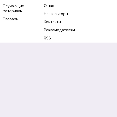
О нас
Обучающие
материалы
Наши авторы
Словарь
Контакты
Рекламодателям
RSS
Предупреждение о рисках
Политика конфиденциальности
Пользовательское соглашение
Соглашение об использовании файлов cookie
Правила написания комментариев и отзывов
Правила использования материалов сайта
Согласие на обработку персональных данных
Публичная оферта