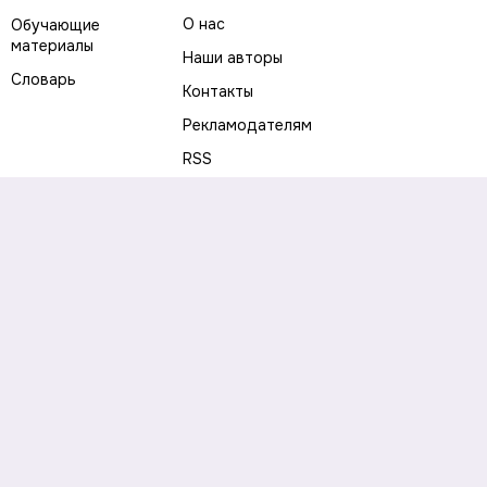
О нас
Обучающие
материалы
Наши авторы
Словарь
Контакты
Рекламодателям
RSS
Предупреждение о рисках
Политика конфиденциальности
Пользовательское соглашение
Соглашение об использовании файлов cookie
Правила написания комментариев и отзывов
Правила использования материалов сайта
Согласие на обработку персональных данных
Публичная оферта