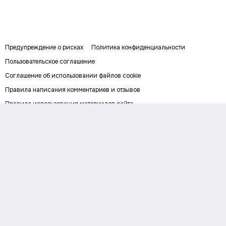
Предупреждение о рисках
Политика конфиденциальности
Пользовательское соглашение
Соглашение об использовании файлов cookie
Правила написания комментариев и отзывов
Правила использования материалов сайта
Согласие на обработку персональных данных
Публичная оферта
Digital-media об инвестициях и личных финансах. Рассказываем о
деньгах понятным языком: как заработать, сохранить и приумножить
личный капитал. Последние новости, прогнозы и инвестидеи, советы по
финансовой грамотности и полезные сервисы.