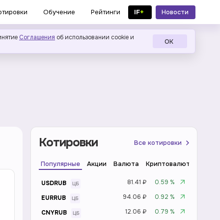
IF
+
Новости
отировки
Обучение
Рейтинги
в MAX
инятие
Соглашения
об использовании cookie и
ОК
Котировки
Все котировки
Популярные
Акции
Валюта
Криптовалюта
Инде
81.41 ₽
0.59 %
USDRUB
94.06 ₽
0.92 %
EURRUB
12.06 ₽
0.79 %
CNYRUB