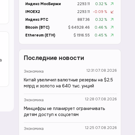
Индекс МосБиржи
2293.11
0.32 %
IMOEX2
2293.11
-0.09 %
Индекс РТС
887.36
0.32 %
Bitcoin (BTC)
$ 64928.46
0.46 %
Ethereum (ETH)
$ 1916.55
0.45 %
Последние новости
а
12:31 07.08.2026
Экономика
Китай увеличил валютные резервы на $2,5
млрд и золото на 640 тыс. унций
12:28 07.08.2026
Экономика
Минцифры не планирует ограничивать
детям доступ к соцсетям
12:25 07.08.2026
Экономика