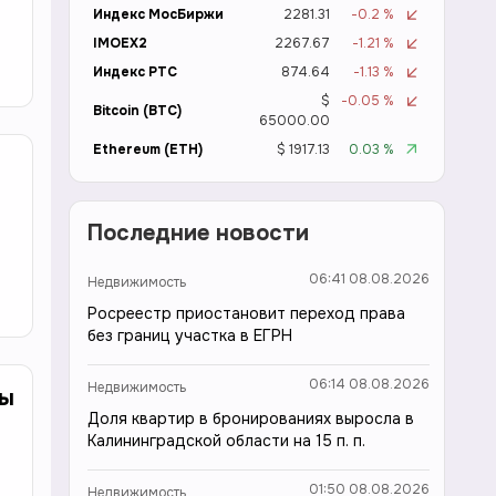
Индекс МосБиржи
2281.31
-0.2 %
IMOEX2
2267.67
-1.21 %
Индекс РТС
874.64
-1.13 %
$
-0.05 %
Bitcoin (BTC)
65000.00
Ethereum (ETH)
$ 1917.13
0.03 %
Последние новости
06:41 08.08.2026
Недвижимость
Росреестр приостановит переход права
без границ участка в ЕГРН
06:14 08.08.2026
Недвижимость
вы
Доля квартир в бронированиях выросла в
Калининградской области на 15 п. п.
01:50 08.08.2026
Недвижимость