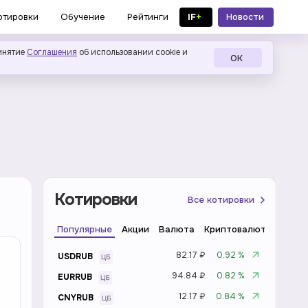
IF
+
Новости
отировки
Обучение
Рейтинги
в MAX
инятие
Соглашения
об использовании cookie и
ОК
Котировки
Все котировки
Популярные
Акции
Валюта
Криптовалюта
Инде
82.17 ₽
0.92 %
USDRUB
94.84 ₽
0.82 %
EURRUB
12.17 ₽
0.84 %
CNYRUB