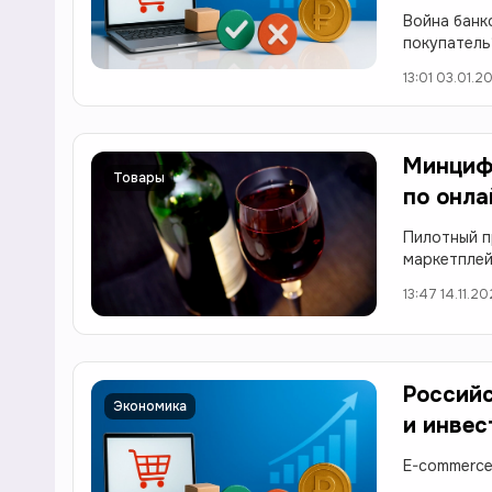
Война банк
покупатель
13:01 03.01.2
Минциф
Товары
по онла
Пилотный п
маркетплей
13:47 14.11.2
Российс
Экономика
и инве
E-commerce