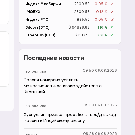
Индекс МосБиржи
2300.59
-0.05 %
IMOEX2
2300.59
-0.12 %
Индекс РТС
895.52
-0.05 %
Bitcoin (BTC)
$ 64828.82
1.16 %
Ethereum (ETH)
$ 1912.91
2.31 %
Последние новости
09:50 06.08.2026
Геополитика
Россия намерена усилить
межрегиональное взаимодействие с
Киргизией
09:39 06.08.2026
Геополитика
Хуснуллин призвал проработать ж/д выход
России к Индийскому океану
09:28 06.08.2026
Товары