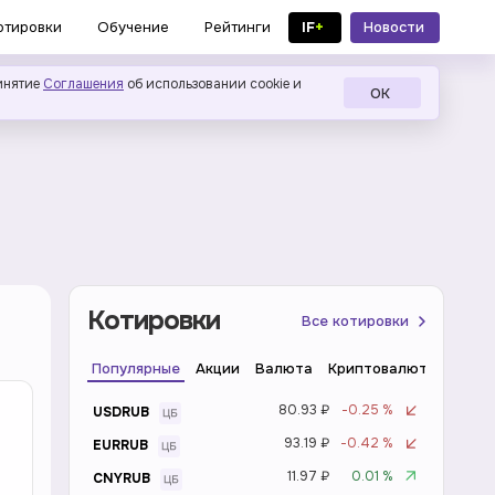
IF
+
Новости
отировки
Обучение
Рейтинги
в MAX
инятие
Соглашения
об использовании cookie и
ОК
Котировки
Все котировки
Популярные
Акции
Валюта
Криптовалюта
Инде
80.93 ₽
-0.25 %
USDRUB
93.19 ₽
-0.42 %
EURRUB
11.97 ₽
0.01 %
CNYRUB